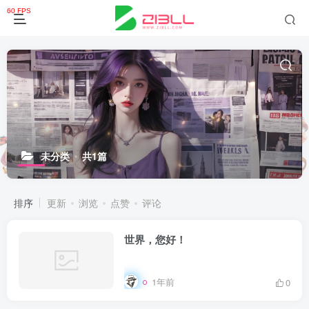
未分类
共1篇
排序
更新
浏览
点赞
评论
世界，您好！
1年前
0