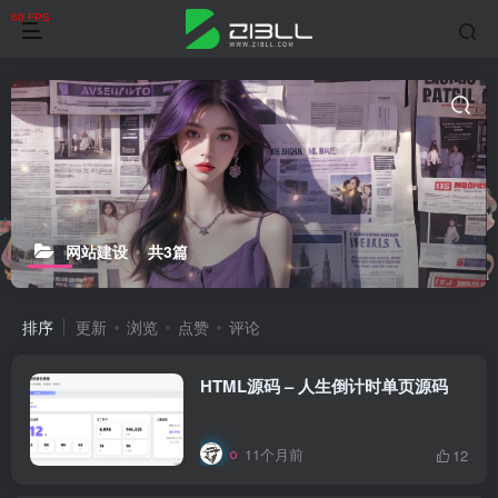
网站建设
共3篇
排序
更新
浏览
点赞
评论
HTML源码 – 人生倒计时单页源码
11个月前
12