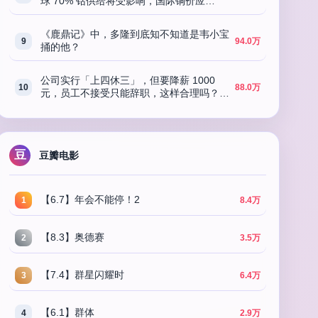
球 70% 钴供给将受影响，国际铜价应声
上涨，将产生哪些影响？
《鹿鼎记》中，多隆到底知不知道是韦小宝
9
94.0万
捅的他？
公司实行「上四休三」，但要降薪 1000
10
88.0万
元，员工不接受只能辞职，这样合理吗？换
做是你会如何选择？
豆
豆瓣电影
【6.7】年会不能停！2
1
8.4万
【8.3】奥德赛
2
3.5万
【7.4】群星闪耀时
3
6.4万
【6.1】群体
4
2.9万