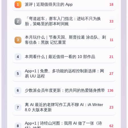
派评 | 近期值得关注的 App
1
18
「弯道超车」赛车入门指北：进站不只为换
2
33
胎，策略里的那本时间账
本月玩什么｜节奏天国、斯普拉遁 涂击队、刺
3
11
客信条：黑旗 记忆重置
本周看什么 | 最近值得一看的 10 部作品
4
21
App+1 | 免费、多功能的远程控制新选择：网
5
27
易 UU 远程
少数派会员年度更新：把共同的热爱随身携带
6
136
离 AI 最近的老牌写作工具不聊 AI：iA Writer
7
23
8.0 大版本更新
App+1 | 诗经山河图：我用 AI 做了一张《诗
8
62