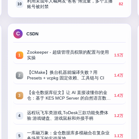
利用未成年人喊网友“爸爸”博流量，多个主播
10
82
账号被封禁
C
CSDN
Zookeeper - 超级管理员权限的配置与使用
1
1.5万
实操
【CMake】换台机器就编译失败？用
2
1.4万
Presets + vcpkg 固定依赖、工具链与 CI
【金仓数据库征文】让 AI 直接读懂你的金
3
1.4万
仓：基于 KES MCP Server 的自然语言数据
库助手实战（Trae + DeepSeek）
远程玩飞车类游戏,ToDesk三款功能免费体
4
1.2万
验:游戏键盘、游戏鼠标和外接手柄
一库融万象：金仓数据库多模融合在复杂业
5
1.1万
务场景下的实战落地