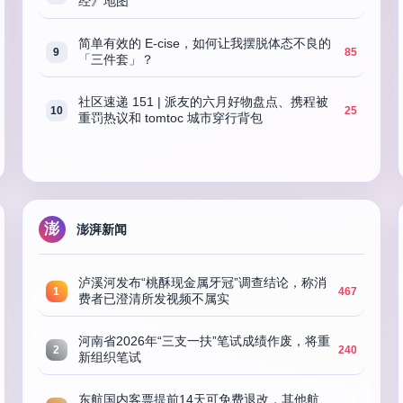
经》地图
简单有效的 E-cise，如何让我摆脱体态不良的
9
85
「三件套」？
社区速递 151 | 派友的六月好物盘点、携程被
10
25
重罚热议和 tomtoc 城市穿行背包
澎
澎湃新闻
泸溪河发布“桃酥现金属牙冠”调查结论，称消
1
467
费者已澄清所发视频不属实
河南省2026年“三支一扶”笔试成绩作废，将重
2
240
新组织笔试
东航国内客票提前14天可免费退改，其他航