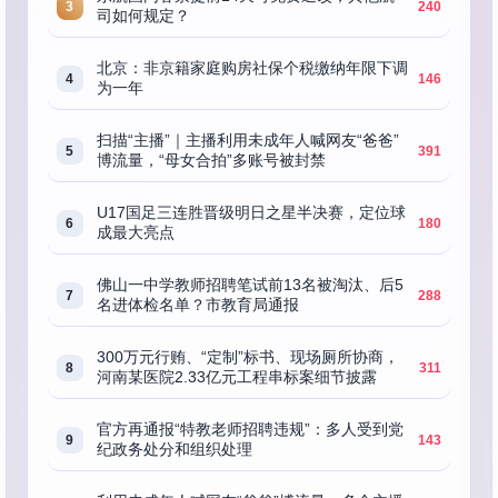
3
240
司如何规定？
北京：非京籍家庭购房社保个税缴纳年限下调
4
146
为一年
扫描“主播”｜主播利用未成年人喊网友“爸爸”
5
391
博流量，“母女合拍”多账号被封禁
U17国足三连胜晋级明日之星半决赛，定位球
6
180
成最大亮点
佛山一中学教师招聘笔试前13名被淘汰、后5
7
288
名进体检名单？市教育局通报
300万元行贿、“定制”标书、现场厕所协商，
8
311
河南某医院2.33亿元工程串标案细节披露
官方再通报“特教老师招聘违规”：多人受到党
9
143
纪政务处分和组织处理