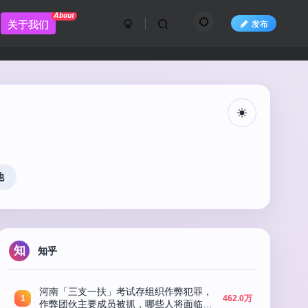
About
关于我们
发布
他
知
知乎
河南「三支一扶」考试存组织作弊犯罪，
1
462.0万
作弊团伙主要成员被抓，哪些人将面临法