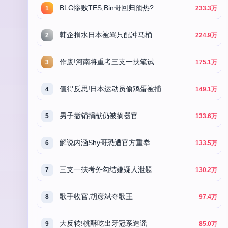
BLG惨败TES,Bin哥回归预热?
1
233.3万
韩企捐水日本被骂只配冲马桶
2
224.9万
作废!河南将重考三支一扶笔试
3
175.1万
值得反思!日本运动员偷鸡蛋被捕
4
149.1万
男子撤销捐献仍被摘器官
5
133.6万
解说内涵Shy哥恐遭官方重拳
6
133.5万
三支一扶考务勾结嫌疑人泄题
7
130.2万
歌手收官,胡彦斌夺歌王
8
97.4万
大反转!桃酥吃出牙冠系造谣
9
85.0万