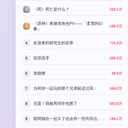
《死》死亡是什么？
2
220.1万
《原神》奥黛塔角色PV——「柔雪的幻
3
188.3万
象」
欢迎来到研究生的世界
4
776.4万
犯罪高手
5
280.9万
发烧梗
6
99.9万
当和你一起玩的那个兄弟延迟过高：
7
568.0万
完蛋！我被男同学包围了
8
693.9万
聪明猫在一起久了也会有一些共同点……
9
190.1万