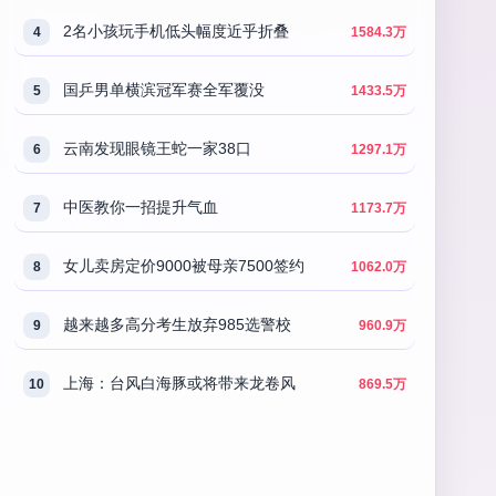
2名小孩玩手机低头幅度近乎折叠
4
1584.3万
国乒男单横滨冠军赛全军覆没
5
1433.5万
云南发现眼镜王蛇一家38口
6
1297.1万
中医教你一招提升气血
7
1173.7万
女儿卖房定价9000被母亲7500签约
8
1062.0万
越来越多高分考生放弃985选警校
9
960.9万
上海：台风白海豚或将带来龙卷风
10
869.5万