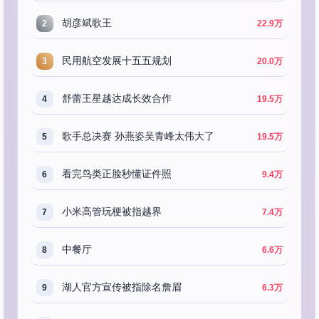
胡彦斌歌王
2
22.9万
民用航空发展十五五规划
3
20.0万
舒蕾王星越达成长效合作
4
19.5万
歌手总决赛 孙燕姿吴青峰太伟大了
5
19.5万
看完鸟类正脸秒懂证件照
6
9.4万
小米高管玩梗被指越界
7
7.4万
中餐厅
8
6.6万
湖人官方宣传被指除名詹眉
9
6.3万