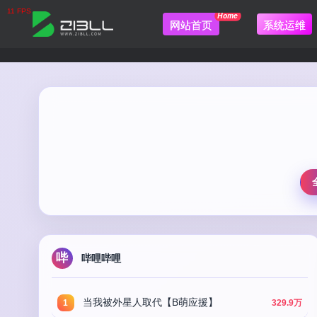
Home
网站首页
系统运维
哔
哔哩哔哩
当我被外星人取代【B萌应援】
1
329.9万