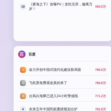
《雾海之下》首曝PV｜贪吃无罪，撤离万
10
594.5万
岁！
百
百度
奋力开创中国式现代化建设新局面
1
790.5万
飞机票免费退改真的来了
2
780.8万
台风白海豚已进入24小时警戒线
3
771.2万
未来五年中国民航重磅规划出炉
4
762.0万