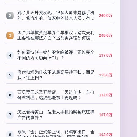
律追责？暴露了哪些监管失灵？
跑了几天外卖发现，很多人原来是修手机
2
260.0万
的、修汽车的、修家电的技术人员，有手
艺为什么要来跑外卖呢？
国乒男单横滨冠军赛全军覆没，这次失利
3
208.0万
主要输在哪些方面？当前男乒该如何破
局？
如何看待张一鸣与梁文峰被评「正以完全
4
197.0万
不同的方向迈向 AGI」？
唐僧扫塔为什么不从最高层往下扫，而是
5
155.0万
从下往上扫？
西贝贾国龙又开新店，「天边羊多」主打
6
112.0万
鲜羊料理，这波他能东山再起吗？
怎么看待黄山一位老人手机拍照被疯狂弹
7
107.0万
广告的事件？
刚果（金）正式禁止铜、钴精矿出口，全
8
102.0万