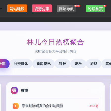
+1
网站建设
资源分享
网址导航
论坛首页
林儿今日热榜聚合
实时聚合各大平台热门内容
全部
社交媒体
新闻资讯
科技
娱乐
游戏
其
微
微博
原来戴泳帽真的会影响颜值
1
31.5万