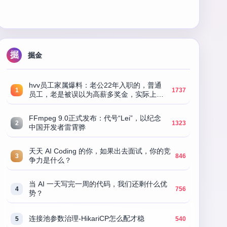
掘
掘金
hvv员工家属爆料：老公22年入职的，普通
1
1737
员工，老是被误以为高薪多奖金，实际上还
没配股，暂时钱没存多少，我倒是很心疼他
工作辛苦。
FFmpeg 9.0正式发布：代号“Lei”，以纪念
2
1323
中国开发者雷霄骅
天天 AI Coding 的你，如果出去面试，你的竞
3
846
争力是什么？
当 AI 一天写完一周的代码，我们还剩什么优
4
756
势？
连接池参数治理-HikariCP怎么配才稳
5
540