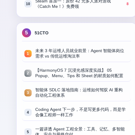
Steam 喜加一：原价 42 元多人派对游戏
10
8
《Catch Me！》免费领
5
51CTO
未来 3 年运维人员就业前景：Agent 智能体岗位
1
需求 vs 传统运维淘汰率
【HarmonyOS 7 沉浸光感深度实战】 05
2
Popup、Menu、Tips 和 Sheet 的材质如何配置
智能体 SDLC 落地指南：运维如何驾驭 AI 重构
3
自动化工程体系
Coding Agent 下一步，不是写更多代码，而是学
4
会像工程师一样工作
一篇讲透 Agent 工程全景：工具、记忆、多智能
5
体、安全与最终交付