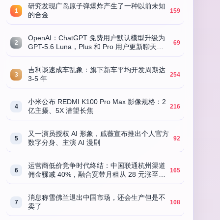
研究发现广岛原子弹爆炸产生了一种以前未知
1
159
的合金
OpenAI：ChatGPT 免费用户默认模型升级为
2
69
GPT-5.6 Luna，Plus 和 Pro 用户更新聊天界
面 GPT-5.6 Sol
吉利谈速成车乱象：旗下新车平均开发周期达
3
254
3-5 年
小米公布 REDMI K100 Pro Max 影像规格：2
4
216
亿主摄、5X 潜望长焦
又一演员授权 AI 形象，戚薇宣布推出个人官方
5
92
数字分身、主演 AI 漫剧
运营商低价竞争时代终结：中国联通杭州渠道
6
165
佣金骤减 40%，融合宽带月租从 28 元涨至
79 元
消息称雪佛兰退出中国市场，还会生产但是不
7
108
卖了