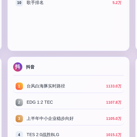
歌手排名
10
5.2万
抖
抖音
台风白海豚实时路径
1
1133.0万
EDG 1:2 TEC
2
1107.8万
上半年中小企业稳步向好
3
1105.0万
TES 2:0战胜BLG
4
1015.1万