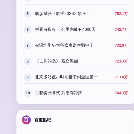
胡彦斌获《歌手2026》歌王
5
752.1万
拼豆有多火 一公里内能有40家店
6
742.7万
被深圳街头大爷吹奏谋生戳中了
7
732.9万
《去你的岛》 观众哭崩
8
723.3万
北京多站点小时雨量下到全国第一
9
713.8万
百花奖开幕式 刘浩存独舞
10
704.3万
百
百度贴吧