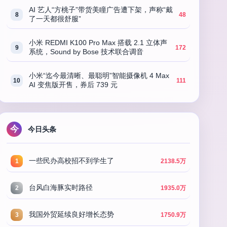
AI 艺人“方桃子”带货美瞳广告遭下架，声称“戴
8
48
了一天都很舒服”
小米 REDMI K100 Pro Max 搭载 2.1 立体声
9
172
系统，Sound by Bose 技术联合调音
小米“迄今最清晰、最聪明”智能摄像机 4 Max
10
111
AI 变焦版开售，券后 739 元
今
今日头条
一些民办高校招不到学生了
1
2138.5万
台风白海豚实时路径
2
1935.0万
我国外贸延续良好增长态势
3
1750.9万