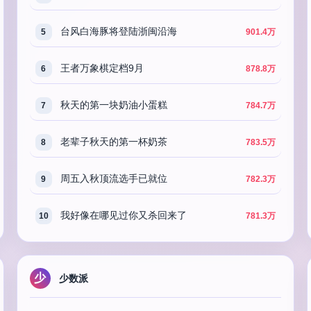
台风白海豚将登陆浙闽沿海
5
901.4万
王者万象棋定档9月
6
878.8万
秋天的第一块奶油小蛋糕
7
784.7万
老辈子秋天的第一杯奶茶
8
783.5万
周五入秋顶流选手已就位
9
782.3万
我好像在哪见过你又杀回来了
10
781.3万
少
少数派