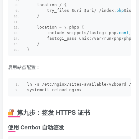
    location / 
{
        try_files $uri $uri/ /index.
php
$is_ar
}
    location 
~
 \.php$ 
{
        include snippets/fastcgi-php.
conf
;
        fastcgi_pass unix:/var/run/php/php8.
3
}
}
启用站点配置：
ln -s /etc/nginx/sites-available/v2board /etc
systemctl reload nginx
第九步：签发 HTTPS 证书
使用 Certbot 自动签发