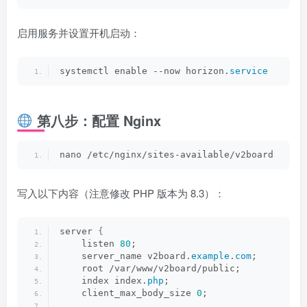
启用服务并设置开机启动：
systemctl enable --now horizon.
service
第八步：配置 Nginx
nano /etc/nginx/sites-available/v2board
写入以下内容（注意修改 PHP 版本为 8.3）：
server 
{
    listen 
80
;
    server_name v2board.
example
.
com
;
    root /var/www/v2board/public;
    index index.
php
;
    client_max_body_size 
0
;