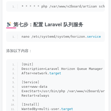
* 
*
*
*
*
 php /var/www/v2board/artisan schedu
第七步：配置 Laravel 队列服务
nano /etc/systemd/system/horizon.
service
添加以下内容：
[
Unit
]
Description=Laravel Horizon Queue Manager
After=network.
target
[
Service
]
user=www-data
ExecStart=/usr/bin/php /var/www/v2board/artis
Restart=always
[
Install
]
WantedBy=multi-user.
target