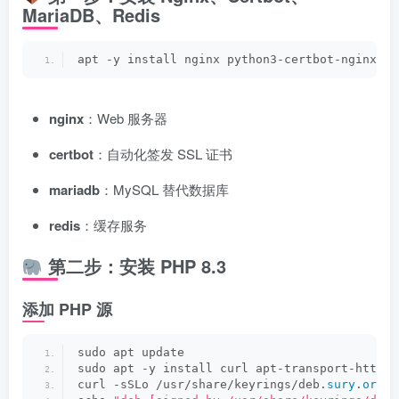
MariaDB、Redis
apt -y install nginx python3-certbot-nginx ma
nginx
：Web 服务器
certbot
：自动化签发 SSL 证书
mariadb
：MySQL 替代数据库
redis
：缓存服务
第二步：安装 PHP 8.3
添加 PHP 源
sudo apt update
sudo apt -y install curl apt-transport-https 
curl -sSLo /usr/share/keyrings/deb.
sury
.
org
-p