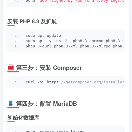
echo 
"deb [signed-by=/usr/share/keyrings/deb.
安装 PHP 8.3 及扩展
sudo apt update
sudo apt -y install php8.
3
-common php8.
3
-cli 
php8.
3
-curl php8.
3
-xml php8.
3
-xmlrpc php8.
3
-z
第三步：安装 Composer
curl -sS https
://getcomposer.org/installer | 
第四步：配置 MariaDB
初始化数据库
mysql_secure_installation