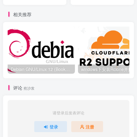
相关推荐
Debian GNU/Linux 12 (Bookworm) 防火墙管理工具 nftables使用
wi
评论
抢沙发
请登录后发表评论
登录
注册