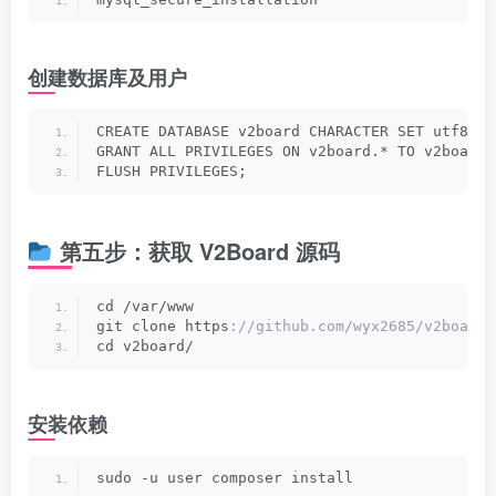
创建数据库及用户
CREATE DATABASE v2board CHARACTER SET utf8mb4
GRANT ALL PRIVILEGES ON v2board.* TO v2board@
FLUSH PRIVILEGES;
第五步：获取 V2Board 源码
cd /var/www
git clone https
://github.com/wyx2685/v2board.
cd v2board/
安装依赖
sudo -u user composer install