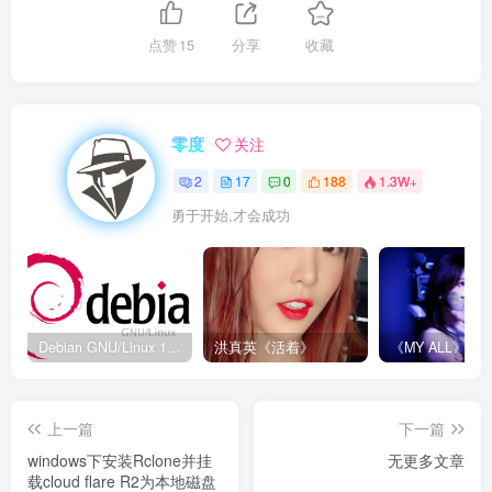
点赞
15
分享
收藏
零度
关注
2
17
0
188
1.3W+
勇于开始,才会成功
Debian GNU/Linux 12 (Bookworm) 防火墙管理工具 nftables使用
洪真英《活着》
上一篇
下一篇
windows下安装Rclone并挂
无更多文章
载cloud flare R2为本地磁盘