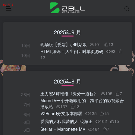
2025年9 月
现场版【爱殇】小时姑娘
101
13
15日
HTML源码 – 人生倒计时单页源码
93
10日
12
2025年8 月
王力宏&谭维维《缘分一道桥》
105
7
26日
MoonTV一个开箱即用的、跨平台的影视聚合
7日
播放站
137
13
V2Board分支版本部署
135
15
6日
爱我的人和我爱的人-裘海正
102
15
6日
Stellar – Marionette MV
164
7
6日