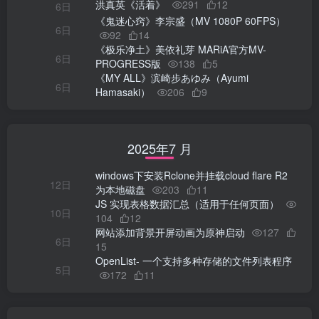
洪真英《活着》
291
12
6日
《鬼迷心窍》李宗盛（MV 1080P 60FPS）
6日
92
14
《极乐净土》美依礼芽 MARiA官方MV-
6日
PROGRESS版
138
5
《MY ALL》滨崎步あゆみ（Ayumi
6日
Hamasaki）
206
9
2025年7 月
windows下安装Rclone并挂载cloud flare R2
12日
为本地磁盘
203
11
JS 实现表格数据汇总（适用于任何页面）
10日
104
12
网站添加背景开屏动画为原神启动
127
6日
15
OpenList- 一个支持多种存储的文件列表程序
5日
172
11